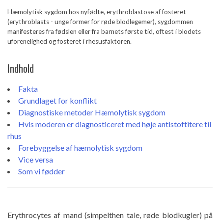
Hæmolytisk sygdom hos nyfødte, erythroblastose af fosteret
(erythroblasts - unge former for røde blodlegemer), sygdommen
manifesteres fra fødslen eller fra barnets første tid, oftest i blodets
uforenelighed og fosteret i rhesusfaktoren.
Indhold
Fakta
Grundlaget for konflikt
Diagnostiske metoder
Hæmolytisk sygdom
Hvis moderen er diagnosticeret med høje antistoftitere til
rhus
Forebyggelse af hæmolytisk sygdom
Vice versa
Som vi fødder
Erythrocytes af mand (simpelthen tale, røde blodkugler) på