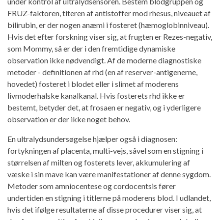
under kontrol af ultralydsensoren. Bestem blodgruppen og
FRUZ-faktoren, titeren af ​​antistoffer mod rhesus, niveauet af
bilirubin, er der nogen anæmi i fosteret (hæmoglobinniveau).
Hvis det efter forskning viser sig, at frugten er Rezes-negativ,
som Mommy, så er der i den fremtidige dynamiske
observation ikke nødvendigt. Af de moderne diagnostiske
metoder - definitionen af ​​rhd (en af ​​reserver-antigenerne,
hovedet) fosteret i blodet eller i slimet af moderens
livmoderhalske kanalkanal. Hvis fosterets rhd ikke er
bestemt, betyder det, at frosaen er negativ, og i yderligere
observation er der ikke noget behov.
En ultralydsundersøgelse hjælper også i diagnosen:
fortykningen af ​​placenta, multi-vejs, såvel som en stigning i
størrelsen af ​​milten og fosterets lever, akkumulering af
væske i sin mave kan være manifestationer af denne sygdom.
Metoder som amniocentese og cordocentsis fører
undertiden en stigning i titlerne på moderens blod. I udlandet,
hvis det ifølge resultaterne af disse procedurer viser sig, at