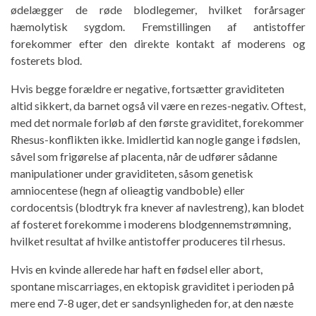
ødelægger de røde blodlegemer, hvilket forårsager
hæmolytisk sygdom. Fremstillingen af ​​antistoffer
forekommer efter den direkte kontakt af moderens og
fosterets blod.
Hvis begge forældre er negative, fortsætter graviditeten
altid sikkert, da barnet også vil være en rezes-negativ. Oftest,
med det normale forløb af den første graviditet, forekommer
Rhesus-konflikten ikke. Imidlertid kan nogle gange i fødslen,
såvel som frigørelse af placenta, når de udfører sådanne
manipulationer under graviditeten, såsom genetisk
amniocentese (hegn af olieagtig vandboble) eller
cordocentsis (blodtryk fra knever af navlestreng), kan blodet
af fosteret forekomme i moderens blodgennemstrømning,
hvilket resultat af hvilke antistoffer produceres til rhesus.
Hvis en kvinde allerede har haft en fødsel eller abort,
spontane miscarriages, en ektopisk graviditet i perioden på
mere end 7-8 uger, det er sandsynligheden for, at den næste