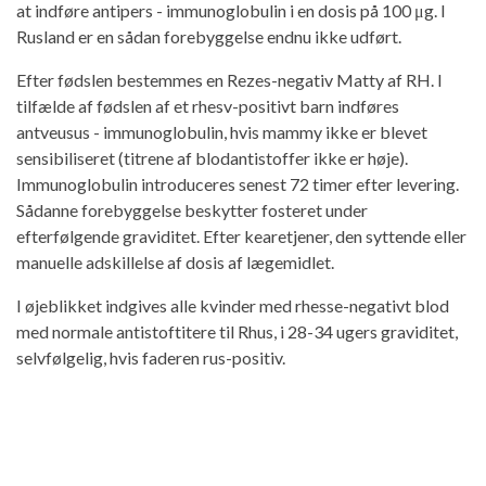
at indføre antipers - immunoglobulin i en dosis på 100 μg. I
Rusland er en sådan forebyggelse endnu ikke udført.
Efter fødslen bestemmes en Rezes-negativ Matty af RH. I
tilfælde af fødslen af ​​et rhesv-positivt barn indføres
antveusus - immunoglobulin, hvis mammy ikke er blevet
sensibiliseret (titrene af blodantistoffer ikke er høje).
Immunoglobulin introduceres senest 72 timer efter levering.
Sådanne forebyggelse beskytter fosteret under
efterfølgende graviditet. Efter kearetjener, den syttende eller
manuelle adskillelse af dosis af lægemidlet.
I øjeblikket indgives alle kvinder med rhesse-negativt blod
med normale antistoftitere til Rhus, i 28-34 ugers graviditet,
selvfølgelig, hvis faderen rus-positiv.