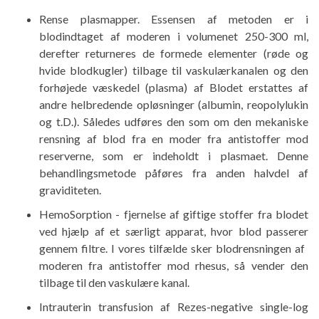
Rense plasmapper. Essensen af ​​metoden er i
blodindtaget af moderen i volumenet 250-300 ml,
derefter returneres de formede elementer (røde og
hvide blodkugler) tilbage til vaskulærkanalen og den
forhøjede væskedel (plasma) af Blodet erstattes af
andre helbredende opløsninger (albumin, reopolylukin
og t.D.). Således udføres den som om den mekaniske
rensning af blod fra en moder fra antistoffer mod
reserverne, som er indeholdt i plasmaet. Denne
behandlingsmetode påføres fra anden halvdel af
graviditeten.
HemoSorption - fjernelse af giftige stoffer fra blodet
ved hjælp af et særligt apparat, hvor blod passerer
gennem filtre. I vores tilfælde sker blodrensningen af ​​
moderen fra antistoffer mod rhesus, så vender den
tilbage til den vaskulære kanal.
Intrauterin transfusion af Rezes-negative single-log