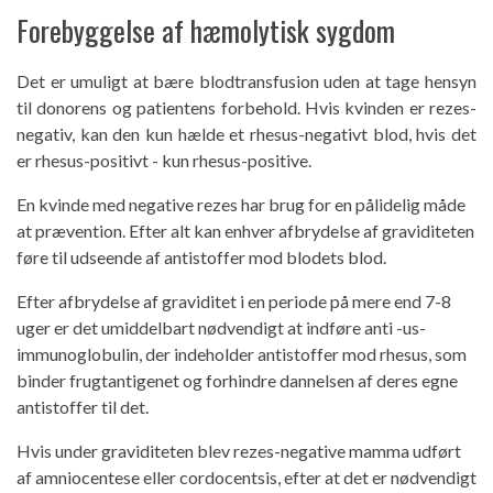
Forebyggelse af hæmolytisk sygdom
Det er umuligt at bære blodtransfusion uden at tage hensyn
til donorens og patientens forbehold. Hvis kvinden er rezes-
negativ, kan den kun hælde et rhesus-negativt blod, hvis det
er rhesus-positivt - kun rhesus-positive.
En kvinde med negative rezes har brug for en pålidelig måde
at prævention. Efter alt kan enhver afbrydelse af graviditeten
føre til udseende af antistoffer mod blodets blod.
Efter afbrydelse af graviditet i en periode på mere end 7-8
uger er det umiddelbart nødvendigt at indføre anti -us-
immunoglobulin, der indeholder antistoffer mod rhesus, som
binder frugtantigenet og forhindre dannelsen af ​​deres egne
antistoffer til det.
Hvis under graviditeten blev rezes-negative mamma udført
af amniocentese eller cordocentsis, efter at det er nødvendigt