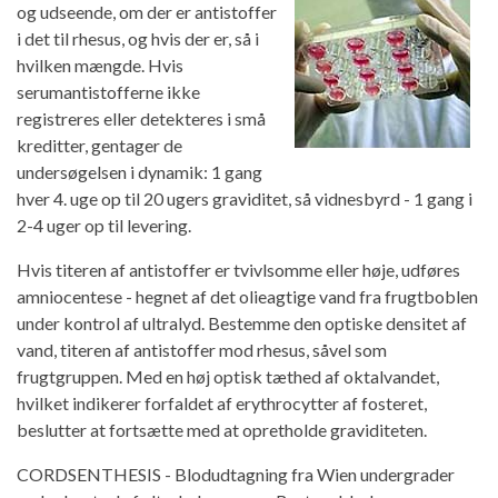
og udseende, om der er antistoffer
i det til rhesus, og hvis der er, så i
hvilken mængde. Hvis
serumantistofferne ikke
registreres eller detekteres i små
kreditter, gentager de
undersøgelsen i dynamik: 1 gang
hver 4. uge op til 20 ugers graviditet, så vidnesbyrd - 1 gang i
2-4 uger op til levering.
Hvis titeren af ​​antistoffer er tvivlsomme eller høje, udføres
amniocentese - hegnet af det olieagtige vand fra frugtboblen
under kontrol af ultralyd. Bestemme den optiske densitet af
vand, titeren af ​​antistoffer mod rhesus, såvel som
frugtgruppen. Med en høj optisk tæthed af oktalvandet,
hvilket indikerer forfaldet af erythrocytter af fosteret,
beslutter at fortsætte med at opretholde graviditeten.
CORDSENTHESIS - Blodudtagning fra Wien undergrader