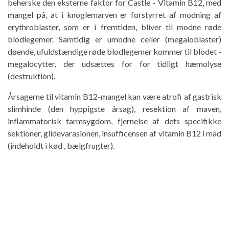
beherske den eksterne faktor for Castle - Vitamin B12, med
mangel på, at i knoglemarven er forstyrret af modning af
erythroblaster, som er i fremtiden, bliver til modne røde
blodlegemer. Samtidig er umodne celler (megaloblaster)
døende, ufuldstændige røde blodlegemer kommer til blodet -
megalocytter, der udsættes for for tidligt hæmolyse
(destruktion).
Årsagerne til vitamin B12-mangel kan være atrofi af gastrisk
slimhinde (den hyppigste årsag), resektion af maven,
inflammatorisk tarmsygdom, fjernelse af dets specifikke
sektioner, glidevarasionen, insufficensen af ​​vitamin B12 i mad
(indeholdt i kød , bælgfrugter).