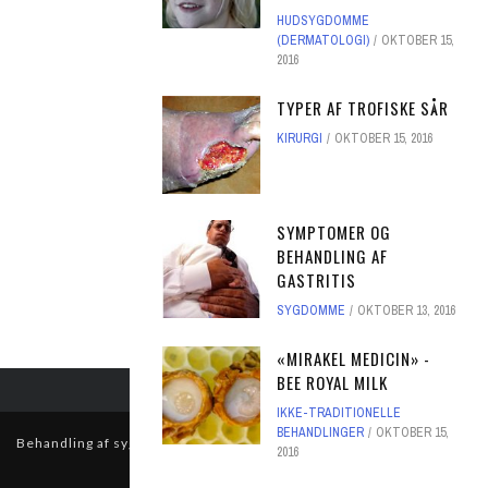
HUDSYGDOMME
(DERMATOLOGI)
OKTOBER 15,
2016
TYPER AF TROFISKE SÅR
KIRURGI
OKTOBER 15, 2016
SYMPTOMER OG
BEHANDLING AF
GASTRITIS
SYGDOMME
OKTOBER 13, 2016
«MIRAKEL MEDICIN» -
BEE ROYAL MILK
IKKE-TRADITIONELLE
BEHANDLINGER
OKTOBER 15,
Behandling af sygdomme med traditionel medicin derhjemme
2016
© Ophavsretligt beskyttet