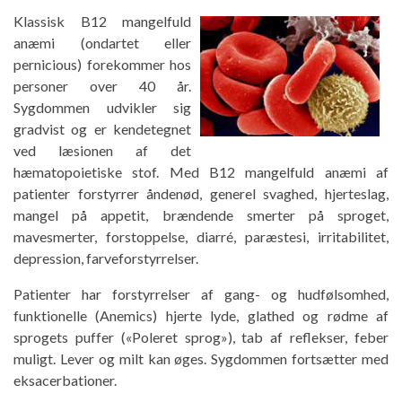
Klassisk B12 mangelfuld
anæmi (ondartet eller
pernicious) forekommer hos
personer over 40 år.
Sygdommen udvikler sig
gradvist og er kendetegnet
ved læsionen af ​​det
hæmatopoietiske stof. Med B12 mangelfuld anæmi af
patienter forstyrrer åndenød, generel svaghed, hjerteslag,
mangel på appetit, brændende smerter på sproget,
mavesmerter, forstoppelse, diarré, paræstesi, irritabilitet,
depression, farveforstyrrelser.
Patienter har forstyrrelser af gang- og hudfølsomhed,
funktionelle (Anemics) hjerte lyde, glathed og rødme af
sprogets puffer («Poleret sprog»), tab af reflekser, feber
muligt. Lever og milt kan øges. Sygdommen fortsætter med
eksacerbationer.