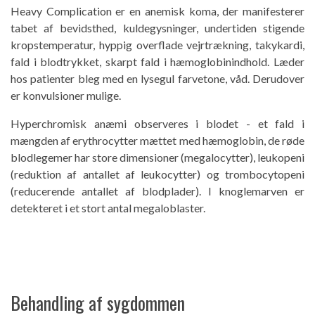
Heavy Complication er en anemisk koma, der manifesterer
tabet af bevidsthed, kuldegysninger, undertiden stigende
kropstemperatur, hyppig overflade vejrtrækning, takykardi,
fald i blodtrykket, skarpt fald i hæmoglobinindhold. Læder
hos patienter bleg med en lysegul farvetone, våd. Derudover
er konvulsioner mulige.
Hyperchromisk anæmi observeres i blodet - et fald i
mængden af ​​erythrocytter mættet med hæmoglobin, de røde
blodlegemer har store dimensioner (megalocytter), leukopeni
(reduktion af antallet af leukocytter) og trombocytopeni
(reducerende antallet af blodplader). I knoglemarven er
detekteret i et stort antal megaloblaster.
Behandling af sygdommen