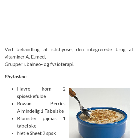
Ved behandling af ichthyose, den integrerede brug af
vitaminer A, E, med,
Grupper i, balneo- og fysioterapi.
Phytosbor
:
Havre korn 2
spiseskefulde
Rowan Berries
Almindelig 1 Tabelske
Blomster pijmas 1
tabel ske
Netle Sheet 2 spsk