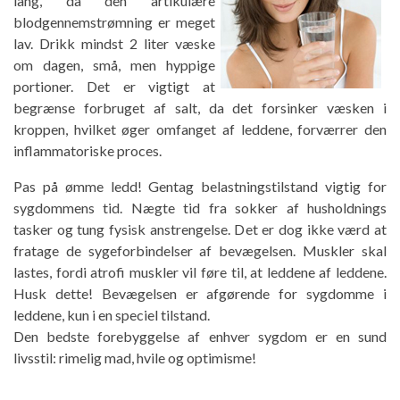
lang, da den artikulære
blodgennemstrømning er meget
lav. Drikk mindst 2 liter væske
om dagen, små, men hyppige
portioner. Det er vigtigt at
begrænse forbruget af salt, da det forsinker væsken i
kroppen, hvilket øger omfanget af leddene, forværrer den
inflammatoriske proces.
Pas på ømme ledd! Gentag belastningstilstand vigtig for
sygdommens tid. Nægte tid fra sokker af husholdnings
tasker og tung fysisk anstrengelse. Det er dog ikke værd at
fratage de sygeforbindelser af bevægelsen. Muskler skal
lastes, fordi atrofi muskler vil føre til, at leddene af leddene.
Husk dette! Bevægelsen er afgørende for sygdomme i
leddene, kun i en speciel tilstand.
Den bedste forebyggelse af enhver sygdom er en sund
livsstil: rimelig mad, hvile og optimisme!