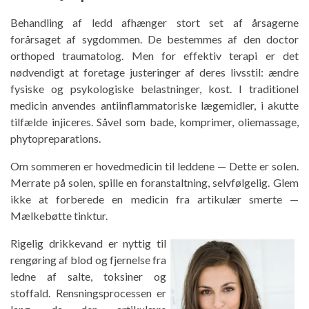
Behandling af ledd afhænger stort set af årsagerne
forårsaget af sygdommen. De bestemmes af den doctor
orthoped traumatolog. Men for effektiv terapi er det
nødvendigt at foretage justeringer af deres livsstil: ændre
fysiske og psykologiske belastninger, kost. I traditionel
medicin anvendes antiinflammatoriske lægemidler, i akutte
tilfælde injiceres. Såvel som bade, komprimer, oliemassage,
phytopreparations.
Om sommeren er hovedmedicin til leddene — Dette er solen.
Merrate på solen, spille en foranstaltning, selvfølgelig. Glem
ikke at forberede en medicin fra artikulær smerte —
Mælkebøtte tinktur.
Rigelig drikkevand er nyttig til
rengøring af blod og fjernelse fra
ledne af salte, toksiner og
stoffald. Rensningsprocessen er