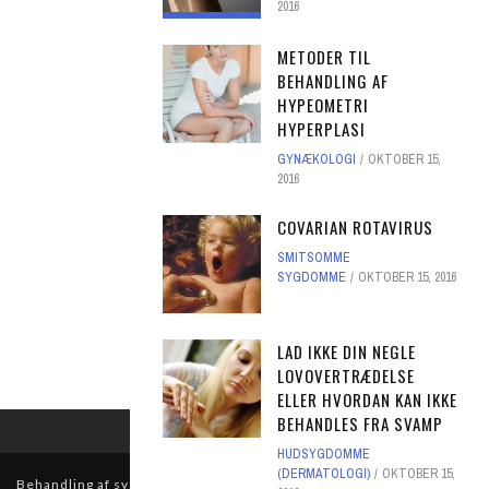
2016
METODER TIL
BEHANDLING AF
HYPEOMETRI
HYPERPLASI
GYNÆKOLOGI
OKTOBER 15,
2016
COVARIAN ROTAVIRUS
SMITSOMME
SYGDOMME
OKTOBER 15, 2016
LAD IKKE DIN NEGLE
LOVOVERTRÆDELSE
ELLER HVORDAN KAN IKKE
BEHANDLES FRA SVAMP
HUDSYGDOMME
(DERMATOLOGI)
OKTOBER 15,
Behandling af sygdomme med traditionel medicin derhjemme