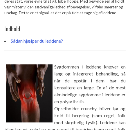
deres stat, vores evne til at gå, løbe, hoppe. Med begyndelsen af ​​koldt
vejr mister vi den sædvanlige lethed af bevægelser, vi føler smerter og
ubehag. Dette er et signal, at det er på tide at tage sig af leddene.
Indhold
Sådan hjælper du leddene?
Sygdommen i leddene kræver en
lang og integreret behandling, så
når de opstår i dem, bør du
konsultere en læge. En af de mest
almindelige sygdomme i leddene er
en polyarthritis.
Opretholder crunchy, bliver tør og
kold til berøring (som regel, folk
med skrøbelig fysik). Leddene kan
blive hævet, selv i ro, vær varmt til berøring (som regel, folk