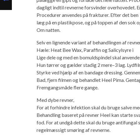
dagligt indtil revnerne forsvinder overhovedet. 
Procedurer anvendes på frakturer. Efter det ben
læg på en plastikpose, og på toppen af ​​den sok o
Om natten.
Selv en lignende variant af behandlingen af ​​revne
Hæle: Heat Bee Wax, Paraffin og Salicylsyre i
Lige dele og med en bomuldspindel skal anvende 
Hun tørrer og gælder stadig 2 mere–3 lag. Lydfi
Styrke ved hjælp af en bandage dressing. Genne
Bad, fjern filmen og behandlet Heel Pima. Genta
Fremgangsmåde flere gange.
Med dybe revner,
For at forhindre infektion skal du bruge salve m
Behandling baseret på revner Heel kan starte 
fod. For at undgå dette skal du bruge antifungal s
regelmæssigt smøring af revnerne.