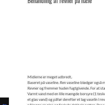
Behandling af revner på hæle
Midlerne er meget udbredt,
Baseret på vaseline. Ren vaseline blødgør også 
Revner og fremmer huden fugtgivende. For at star
Varmt vand med en lille mængde borsyre (1 tesk
et glas vand) og påfør derefter et lag vaselin i re
pålægge en gips og forlade det hele natten. Pro