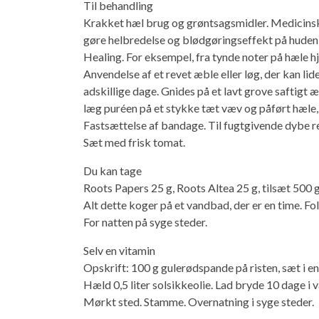
Til behandling
Krakket hæl brug og grøntsagsmidler. Medicins
gøre helbredelse og blødgøringseffekt på huden,
Healing. For eksempel, fra tynde noter på hæle h
Anvendelse af et revet æble eller løg, der kan lid
adskillige dage. Gnides på et lavt grove saftigt æ
læg puréen på et stykke tæt væv og påført hæle,
Fastsættelse af bandage. Til fugtgivende dybe 
Sæt med frisk tomat.
Du kan tage
Roots Papers 25 g, Roots Altea 25 g, tilsæt 500 g
Alt dette koger på et vandbad, der er en time. Fo
For natten på syge steder.
Selv en vitamin
Opskrift: 100 g gulerødspande på risten, sæt i e
Hæld 0,5 liter solsikkeolie. Lad bryde 10 dage i 
Mørkt sted. Stamme. Overnatning i syge steder.