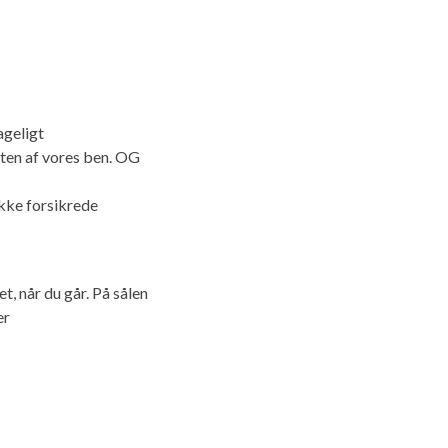
ageligt
ten af ​​vores ben. OG
ikke forsikrede
, når du går. På sålen
er