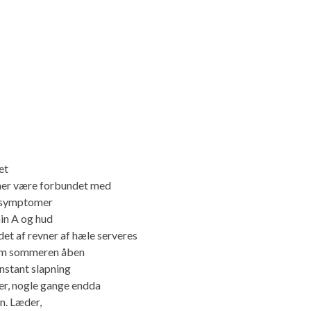
et
evner være forbundet med
e symptomer
min A og hud
t af revner af hæle serveres
 om sommeren åben
nstant slapning
ker, nogle gange endda
n. Læder,