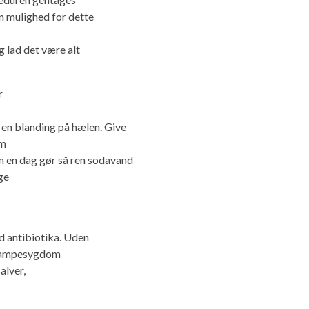
En mulighed for dette
g lad det være alt
r
en blanding på hælen. Give
lm
m en dag gør så ren sodavand
ge
ed antibiotika. Uden
svampesygdom
alver,