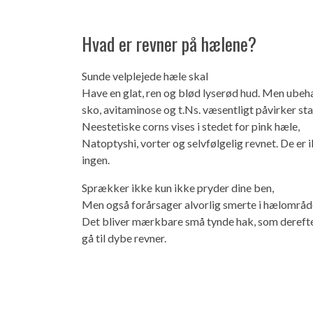
Hvad er revner på hælene?
Sunde velplejede hæle skal
Have en glat, ren og blød lyserød hud. Men ubeh
sko, avitaminose og t.Ns. væsentligt påvirker sta
Neestetiske corns vises i stedet for pink hæle,
Natoptyshi, vorter og selvfølgelig revnet. De er 
ingen.
Sprækker ikke kun ikke pryder dine ben,
Men også forårsager alvorlig smerte i hælområdet
Det bliver mærkbare små tynde hak, som dereft
gå til dybe revner.