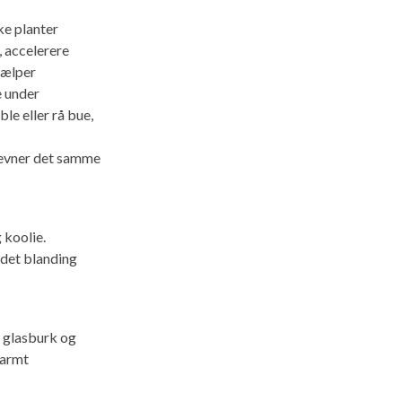
ke planter
 accelerere
jælper
e under
ble eller rå bue,
revner det samme
 koolie.
ldet blanding
n glasburk og
varmt