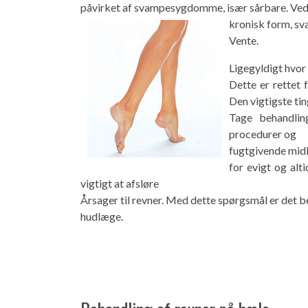
påvirket af svampesygdomme, især sårbare. Ved
kronisk form, s
Vente.
Ligegyldigt hvor 
Dette er rettet 
Den vigtigste tin
Tage behandlin
procedurer og
fugtgivende midle
for evigt og alt
vigtigt at afsløre
Årsager til revner. Med dette spørgsmål er det 
hudlæge.