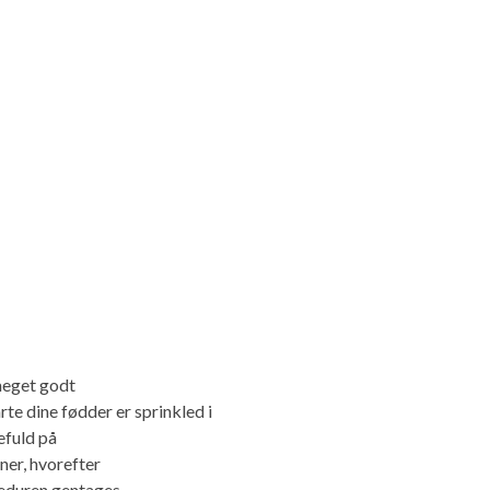
meget godt
te dine fødder er sprinkled i
efuld på
vner, hvorefter
ceduren gentages