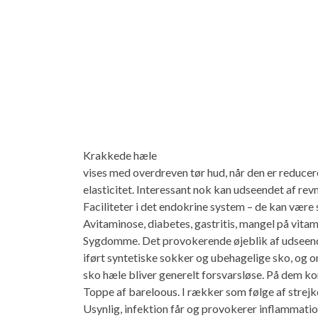
Krakkede hæle
vises med overdreven tør hud, når den er reducer
elasticitet. Interessant nok kan udseendet af r
Faciliteter i det endokrine system – de kan vær
Avitaminose, diabetes, gastritis, mangel på vita
Sygdomme. Det provokerende øjeblik af udseende
iført syntetiske sokker og ubehagelige sko, og
sko hæle bliver generelt forsvarsløse. På dem ko
Toppe af bareloous. I rækker som følge af strej
Usynlig, infektion får og provokerer inflammatio