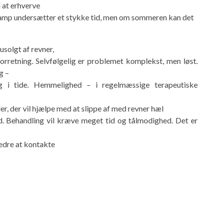
 at erhverve
vamp undersætter et stykke tid, men om sommeren kan det
usolgt af revner,
forretning. Selvfølgelig er problemet komplekst, men løst.
g –
g i tide. Hemmelighed – i regelmæssige terapeutiske
r, der vil hjælpe med at slippe af med revner hæl
id. Behandling vil kræve meget tid og tålmodighed. Det er
bedre at kontakte