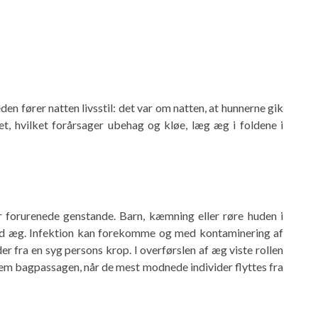
en fører natten livsstil: det var om natten, at hunnerne gik
, hvilket forårsager ubehag og kløe, læg æg i foldene i
 forurenede genstande. Barn, kæmning eller røre huden i
d æg. Infektion kan forekomme og med kontaminering af
r fra en syg persons krop. I overførslen af ​​æg viste rollen
nem bagpassagen, når de mest modnede individer flyttes fra