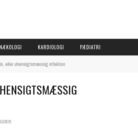
NÆKOLOGI
KARDIOLOGI
PÆDIATRI
is, eller uhensigtsmæssig infektion
 UHENSIGTSMÆSSIG
ADMIN