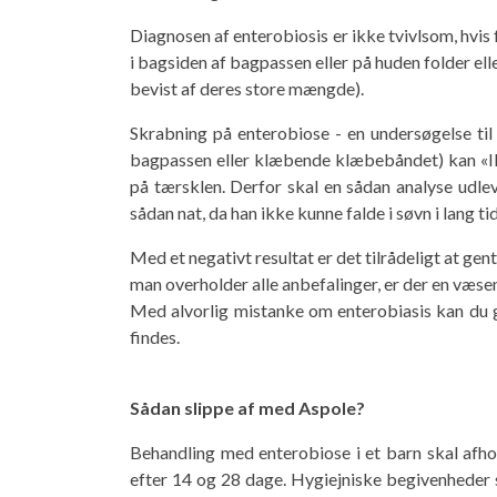
Diagnosen af ​​enterobiosis er ikke tvivlsom, hvi
i bagsiden af ​​bagpassen eller på huden folder e
bevist af deres store mængde).
Skrabning på enterobiose - en undersøgelse til
bagpassen eller klæbende klæbebåndet) kan «I
på tærsklen. Derfor skal en sådan analyse udle
sådan nat, da han ikke kunne falde i søvn i lang tid
Med et negativt resultat er det tilrådeligt at gen
man overholder alle anbefalinger, er der en væsen
Med alvorlig mistanke om enterobiasis kan du 
findes.
Sådan slippe af med Aspole?
Behandling med enterobiose i et barn skal afho
efter 14 og 28 dage. Hygiejniske begivenheder s