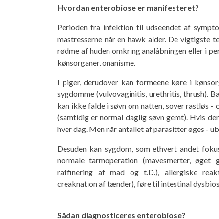
Hvordan enterobiose er manifesteret?
Perioden fra infektion til udseendet af sympt
mastresserne når en hawk alder. De vigtigste t
rødme af huden omkring analåbningen eller i peri
kønsorganer, onanisme.
I piger, derudover kan formeene køre i kønso
sygdomme (vulvovaginitis, urethritis, thrush). 
kan ikke falde i søvn om natten, sover rastløs -
(samtidig er normal daglig søvn gemt). Hvis de
hver dag. Men når antallet af parasitter øges -
Desuden kan sygdom, som ethvert andet fokus 
normale tarmoperation (mavesmerter, øget gas
raffinering af mad og t.D.), allergiske reakti
creaknation af tænder), føre til intestinal dysbios
Sådan diagnosticeres enterobiose?