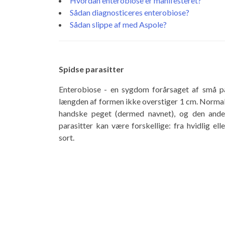
Hvordan enterobiose er manifesteret?
Sådan diagnosticeres enterobiose?
Sådan slippe af med Aspole?
Spidse parasitter
Enterobiose - en sygdom forårsaget af små pa
længden af ​​formen ikke overstiger 1 cm. Normal
handske peget (dermed navnet), og den ande
parasitter kan være forskellige: fra hvidlig ell
sort.