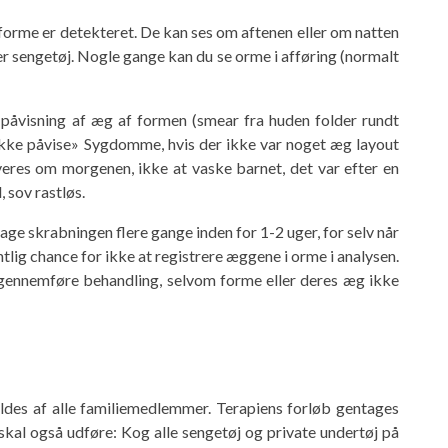
s forme er detekteret. De kan ses om aftenen eller om natten
ller sengetøj. Nogle gange kan du se orme i afføring (normalt
 påvisning af æg af formen (smear fra huden folder rundt
kke påvise» Sygdomme, hvis der ikke var noget æg layout
veres om morgenen, ikke at vaske barnet, det var efter en
, sov rastløs.
tage skrabningen flere gange inden for 1-2 uger, for selv når
tlig chance for ikke at registrere æggene i orme i analysen.
gennemføre behandling, selvom forme eller deres æg ikke
ldes af alle familiemedlemmer. Terapiens forløb gentages
kal også udføre: Kog alle sengetøj og private undertøj på