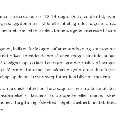
omer i enterobiose er 12-14 dage. Dette er den tid, hvor
egn på sygdommen - kløe eller ubehag i det bageste pass,
neumet, især efter stolen, barnets øgede interesse til sine
rganet, hvilket forårsager inflammatoriske og smitsomme
Barnet bliver spændende om aftenen, meget lunefuld, længe
 ofte vågner op, skriger i en drøm, græder, rushes på sengen
r er få orme i tarmene, kan sådanne symptomer ikke fejres
 ubehag, og de beskrevne symptomer kan blive permanente.
på kronisk infektion, forårsage en overtrædelse af den
dannelse - flatulens, forstoppelse eller diarré, ikke-
oner, forgiftning (sløvhed, øget træthed, irritabilitet,
e.