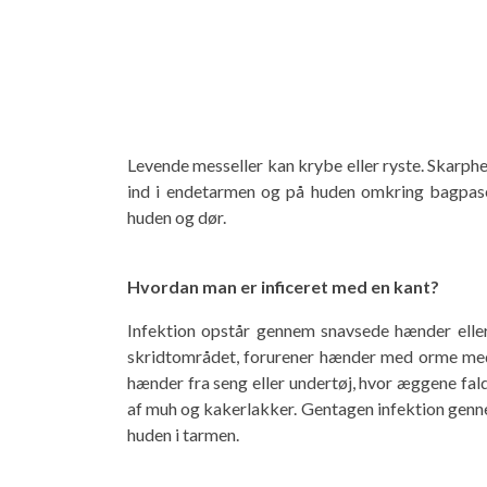
Levende messeller kan krybe eller ryste. Skarphed
ind i endetarmen og på huden omkring bagpaset
huden og dør.
Hvordan man er inficeret med en kant?
Infektion opstår gennem snavsede hænder eller
skridtområdet, forurener hænder med orme me
hænder fra seng eller undertøj, hvor æggene falde
af ​​muh og kakerlakker. Gentagen infektion gen
huden i tarmen.