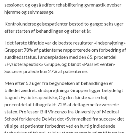
sessioner, og også udført rehabilitering gymnastik øvelser
hjemme og selvmassage.
Kontrolundersøgelsespatienter bestod to gange: seks uger
efter starten af ​​behandlingen og efter et år.
I det første tilfælde var de bedste resultater «Indsprøjtning»
Grupper: 78% af patienterne rapporterede om forbedring af
sundhedsstatus. I andenpladsen med den 65. procentdel
«Fysioterapeutisk» Gruppe, og blandt «Passivt venter»
Succeser pralede kun 27% af patienterne.
Men efter 52 uger fra begyndelsen af ​​behandlingen er
billedet ændret. «Indsprøjtning» Gruppen ligger betydeligt
bagud «Fysioterapeutisk», Og den første var en høj
procentdel af tilbagefald: 72% af deltagerne forværrede
staten. Professor Bill Vincenzo fra University of Medical
School forklarede Delvist det «Svimmelhed fra succes»: det
vil sige, at patienter forbedret ved en hurtig indledende
forbedring af trivsel, er blevet returneret hurtigt til træning