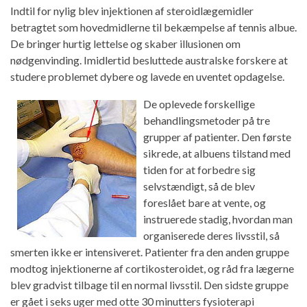
Indtil for nylig blev injektionen af ​​steroidlægemidler
betragtet som hovedmidlerne til bekæmpelse af tennis albue.
De bringer hurtig lettelse og skaber illusionen om
nødgenvinding. Imidlertid besluttede australske forskere at
studere problemet dybere og lavede en uventet opdagelse.
De oplevede forskellige
behandlingsmetoder på tre
grupper af patienter. Den første
sikrede, at albuens tilstand med
tiden for at forbedre sig
selvstændigt, så de blev
foreslået bare at vente, og
instruerede stadig, hvordan man
organiserede deres livsstil, så
smerten ikke er intensiveret. Patienter fra den anden gruppe
modtog injektionerne af cortikosteroidet, og råd fra lægerne
blev gradvist tilbage til en normal livsstil. Den sidste gruppe
er gået i seks uger med otte 30 minutters fysioterapi