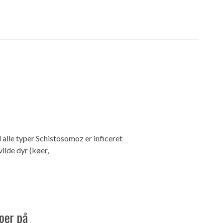
alle typer Schistosomoz er inficeret
lde dyr (køer,
oer på