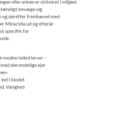
gen eller urinen er skitseret i miljøet.
vstændigt bevæge sig
ne og derefter fremhævet med
er Miracidia ud og efterår
k specifik for
står.
k modne tailed larver –
r med den endelige ejer
 væv
 ind i blodet
ed. Varighed