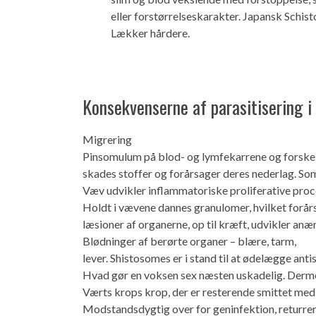
eller forstørrelseskarakter. Japansk Schist
Lækker hårdere.
Konsekvenserne af parasitisering i
Migrering
Pinsomulum på blod- og lymfekarrene og forskel
skades stoffer og forårsager deres nederlag. So
Væv udvikler inflammatoriske proliferative pro
Holdt i vævene dannes granulomer, hvilket forårs
læsioner af organerne, op til kræft, udvikler anæ
Blødninger af berørte organer – blære, tarm,
lever. Shistosomes er i stand til at ødelægge an
Hvad gør en voksen sex næsten uskadelig. Derm
Værts krops krop, der er resterende smittet med 
Modstandsdygtig over for geninfektion, returre