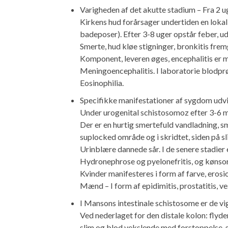
Varigheden af ​​det akutte stadium – Fra 2 
Kirkens hud forårsager undertiden en lokal
badeposer). Efter 3-8 uger opstår feber, u
Smerte, hud kløe stigninger, bronkitis fre
Komponent, leveren øges, encephalitis er 
Meningoencephalitis. I laboratorie blodp
Eosinophilia.
Specifikke manifestationer af sygdom udvikl
Under urogenital schistosomoz efter 3-6 m
Der er en hurtig smertefuld vandladning, s
suplocked område og i skridtet, siden på
Urinblære dannede sår. I de senere stadi
Hydronephrose og pyelonefritis, og kønso
Kvinder manifesteres i form af farve, erosi
Mænd – I form af epidimitis, prostatitis, ves
I Mansons intestinale schistosome er de vig
Ved nederlaget for den distale kolon: flyd
slim og blod vekslende med forstoppelse,