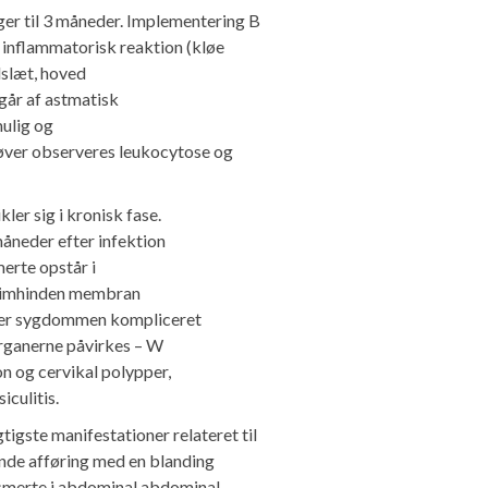
uger til 3 måneder. Implementering B
 inflammatorisk reaktion (kløe
dslæt, hoved
mgår af astmatisk
mulig og
røver observeres leukocytose og
er sig i kronisk fase.
åneder efter infektion
merte opstår i
 slimhinden membran
er er sygdommen kompliceret
rganerne påvirkes – W
on og cervikal polypper,
iculitis.
tigste manifestationer relateret til
ende afføring med en blanding
 smerte i abdominal abdominal