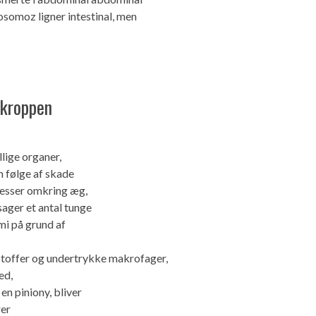
osomoz ligner intestinal, men
 kroppen
lige organer,
m følge af skade
cesser omkring æg,
ager et antal tunge
mi på grund af
tistoffer og undertrykke makrofager,
ed,
en piniony, bliver
rer