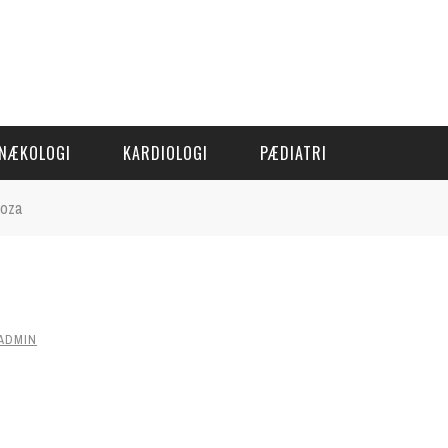
NÆKOLOGI
KARDIOLOGI
PÆDIATRI
moza
ADMIN