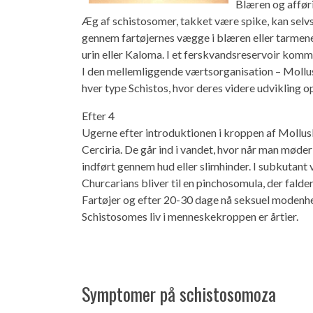
Blæren og afførin
Æg af schistosomer, takket være spike, kan sel
gennem fartøjernes vægge i blæren eller tarme
urin eller Kaloma. I et ferskvandsreservoir komm
I den mellemliggende værtsorganisation – Mollus
hver type Schistos, hvor deres videre udvikling op
Efter 4
Ugerne efter introduktionen i kroppen af ​​Mollus
Cerciria. De går ind i vandet, hvor når man møde
indført gennem hud eller slimhinder. I subkutant
Churcarians bliver til en pinchosomula, der falder
Fartøjer og efter 20-30 dage nå seksuel modenh
Schistosomes liv i menneskekroppen er årtier.
Symptomer på schistosomoza