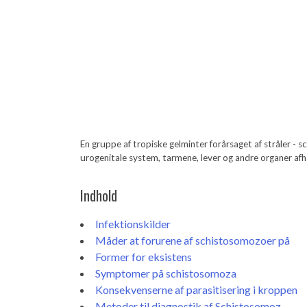
En gruppe af tropiske gelminter forårsaget af stråler -
urogenitale system, tarmene, lever og andre organer afh
Indhold
Infektionskilder
Måder at forurene af schistosomozoer på
Former for eksistens
Symptomer på schistosomoza
Konsekvenserne af parasitisering i kroppen
Metoder til diagnostik af Schistosomoz