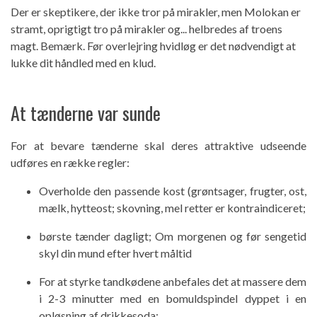
Der er skeptikere, der ikke tror på mirakler, men Molokan er
stramt, oprigtigt tro på mirakler og... helbredes af troens
magt. Bemærk. Før overlejring hvidløg er det nødvendigt at
lukke dit håndled med en klud.
At tænderne var sunde
For at bevare tænderne skal deres attraktive udseende
udføres en række regler:
Overholde den passende kost (grøntsager, frugter, ost,
mælk, hytteost; skovning, mel retter er kontraindiceret;
børste tænder dagligt; Om morgenen og før sengetid
skyl din mund efter hvert måltid
For at styrke tandkødene anbefales det at massere dem
i 2-3 minutter med en bomuldspindel dyppet i en
opløsning af drikkesoda;